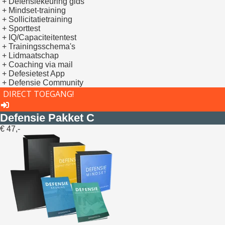
+ Defensiekeuring gids
+ Mindset-training
+ Sollicitatietraining
+ Sporttest
+ IQ/Capaciteitentest
+ Trainingsschema's
+ Lidmaatschap
+ Coaching via mail
+ Defesietest App
+ Defensie Community
DIRECT TOEGANG!
Defensie Pakket C
€ 47,-