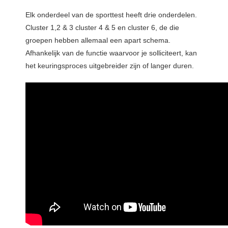
Elk onderdeel van de sporttest heeft drie onderdelen.
Cluster 1,2 & 3 cluster 4 & 5 en cluster 6, de die
groepen hebben allemaal een apart schema.
Afhankelijk van de functie waarvoor je solliciteert, kan
het keuringsproces uitgebreider zijn of langer duren.