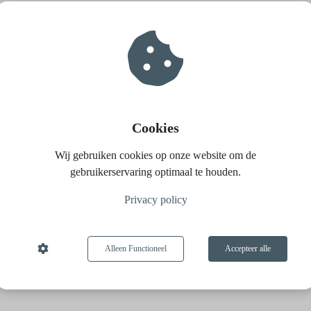
Cookies
Wij gebruiken cookies op onze website om de
gebruikerservaring optimaal te houden.
Privacy policy
Alleen Functioneel
Accepteer alle